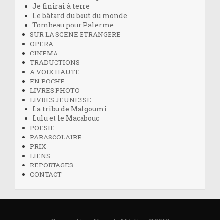
Je finirai à terre
Le bâtard du bout du monde
Tombeau pour Palerme
SUR LA SCENE ETRANGERE
OPERA
CINEMA
TRADUCTIONS
A VOIX HAUTE
EN POCHE
LIVRES PHOTO
LIVRES JEUNESSE
La tribu de Malgoumi
Lulu et le Macabouc
POESIE
PARASCOLAIRE
PRIX
LIENS
REPORTAGES
CONTACT