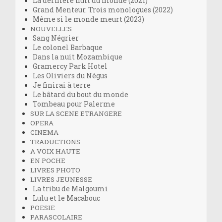
La dernière nuit du monde (2021)
Grand Menteur. Trois monologues (2022)
Même si le monde meurt (2023)
NOUVELLES
Sang Négrier
Le colonel Barbaque
Dans la nuit Mozambique
Gramercy Park Hotel
Les Oliviers du Négus
Je finirai à terre
Le bâtard du bout du monde
Tombeau pour Palerme
SUR LA SCENE ETRANGERE
OPERA
CINEMA
TRADUCTIONS
A VOIX HAUTE
EN POCHE
LIVRES PHOTO
LIVRES JEUNESSE
La tribu de Malgoumi
Lulu et le Macabouc
POESIE
PARASCOLAIRE