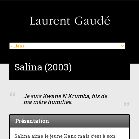
Skip
to
Salina (2003)
content
Je suis Kwane N’Krumba, fils de
ma mère humiliée.
Présentation
Salina aime le jeune Kano mais c’est à son