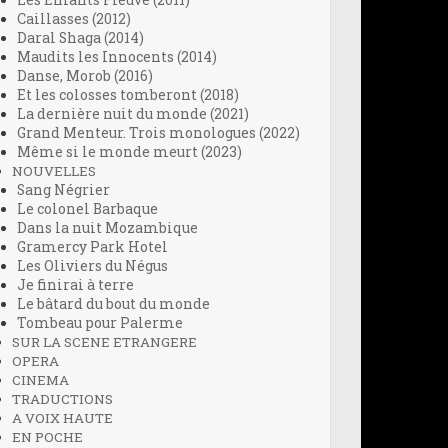
Les Enfants Fleuve (2011)
Caillasses (2012)
Daral Shaga (2014)
Maudits les Innocents (2014)
Danse, Morob (2016)
Et les colosses tomberont (2018)
La dernière nuit du monde (2021)
Grand Menteur. Trois monologues (2022)
Même si le monde meurt (2023)
NOUVELLES
Sang Négrier
Le colonel Barbaque
Dans la nuit Mozambique
Gramercy Park Hotel
Les Oliviers du Négus
Je finirai à terre
Le bâtard du bout du monde
Tombeau pour Palerme
SUR LA SCENE ETRANGERE
OPERA
CINEMA
TRADUCTIONS
A VOIX HAUTE
EN POCHE