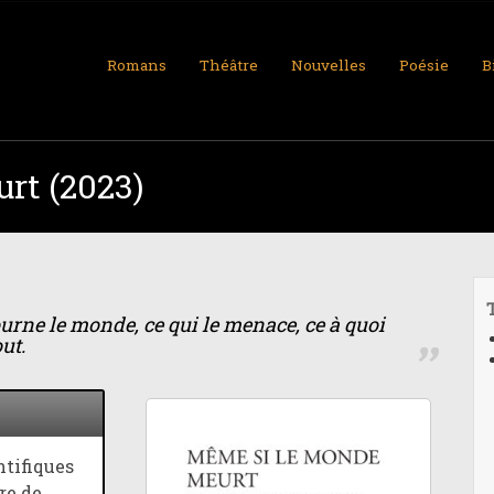
Skip
Romans
Théâtre
Nouvelles
Poésie
B
to
content
rt (2023)
rne le monde, ce qui le menace, ce à quoi
ut.
ntifiques
re de