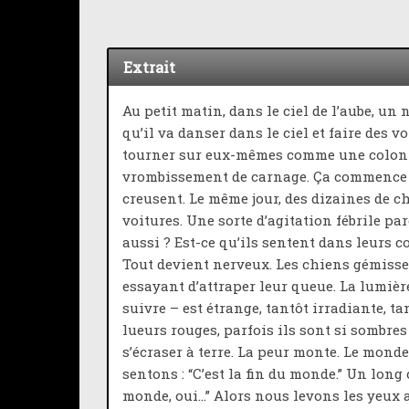
Extrait
Au petit matin, dans le ciel de l’aube, un
qu’il va danser dans le ciel et faire des v
tourner sur eux-mêmes comme une colonn
vrombissement de carnage. Ça commence là
creusent. Le même jour, des dizaines de ch
voitures. Une sorte d’agitation fébrile pa
aussi ? Est-ce qu’ils sentent dans leurs 
Tout devient nerveux. Les chiens gémiss
essayant d’attraper leur queue. La lumière
suivre – est étrange, tantôt irradiante, t
lueurs rouges, parfois ils sont si sombres 
s’écraser à terre. La peur monte. Le monde
sentons : “C’est la fin du monde.” Un lon
monde, oui…” Alors nous levons les yeux au 