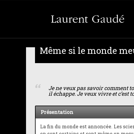
Même si le monde meu
Je ne veux pas savoir comment tou
il échappe. Je veux vivre et c’est to
Présentation
La fin du monde est annoncée. Les scie
en sont certains et sont même en mesu