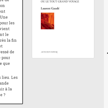
-on
ent
 Une
pour les
vient
nt le
ès la fin
et
ressé de
e pour
ce que
 lieu. Les
rande
ir à la
e ?