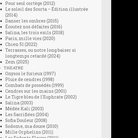
Pour seul cortège (2012)
Le soleil des Scorta – Édition illustrée
(2014)
Danser les ombres (2015)
Écoutez nos défaites (2016)
Salina, les trois exils (2018)
Paris, mille vies (2020)
Chien 51 (2022)
Terrasses, ou notre long baiser si
longtemps retardé (2024)
Zem (2025)
THEATRE
Onysos le furieux (1997)
Pluie de cendres (1998)
Combats de possédés (1999)
Cendres sur les mains (2001)
Le Tigre bleu de l’Euphrate (2002)
Salina (2003)
Médée Kali (2003)
Les Sacrifiées (2004)
Sofia Douleur (2008)
Sodome, ma douce (2010)
Mille Orphelins (2011)