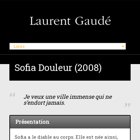
Skip
to
Sofia Douleur (2008)
content
Je veux une ville immense qui ne
s’endort jamais.
Présentation
Sofia a le diable au corps. Elle est née ainsi,