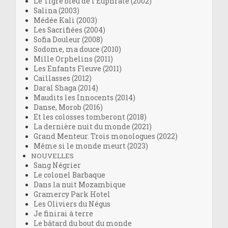
Le Tigre bleu de l’Euphrate (2002)
Salina (2003)
Médée Kali (2003)
Les Sacrifiées (2004)
Sofia Douleur (2008)
Sodome, ma douce (2010)
Mille Orphelins (2011)
Les Enfants Fleuve (2011)
Caillasses (2012)
Daral Shaga (2014)
Maudits les Innocents (2014)
Danse, Morob (2016)
Et les colosses tomberont (2018)
La dernière nuit du monde (2021)
Grand Menteur. Trois monologues (2022)
Même si le monde meurt (2023)
NOUVELLES
Sang Négrier
Le colonel Barbaque
Dans la nuit Mozambique
Gramercy Park Hotel
Les Oliviers du Négus
Je finirai à terre
Le bâtard du bout du monde