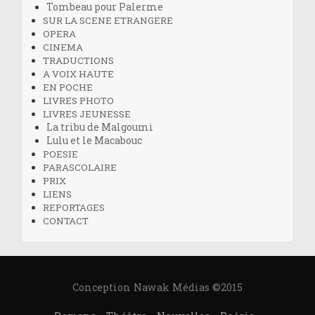
Tombeau pour Palerme
SUR LA SCENE ETRANGERE
OPERA
CINEMA
TRADUCTIONS
A VOIX HAUTE
EN POCHE
LIVRES PHOTO
LIVRES JEUNESSE
La tribu de Malgoumi
Lulu et le Macabouc
POESIE
PARASCOLAIRE
PRIX
LIENS
REPORTAGES
CONTACT
Conception Nawak Médias ©2015