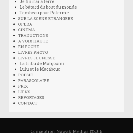
Je finirai à terre
Le bâtard du bout du monde
Tombeau pour Palerme
SUR LA SCENE ETRANGERE
OPERA
CINEMA
TRADUCTIONS
A VOIX HAUTE
EN POCHE
LIVRES PHOTO
LIVRES JEUNESSE
La tribu de Malgoumi
Lulu et le Macabouc
POESIE
PARASCOLAIRE
PRIX
LIENS
REPORTAGES
CONTACT
Conception Nawak Médias ©2015