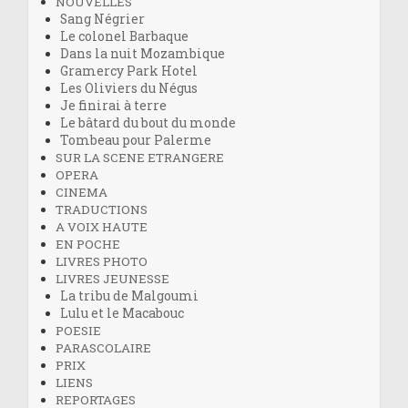
NOUVELLES
Sang Négrier
Le colonel Barbaque
Dans la nuit Mozambique
Gramercy Park Hotel
Les Oliviers du Négus
Je finirai à terre
Le bâtard du bout du monde
Tombeau pour Palerme
SUR LA SCENE ETRANGERE
OPERA
CINEMA
TRADUCTIONS
A VOIX HAUTE
EN POCHE
LIVRES PHOTO
LIVRES JEUNESSE
La tribu de Malgoumi
Lulu et le Macabouc
POESIE
PARASCOLAIRE
PRIX
LIENS
REPORTAGES